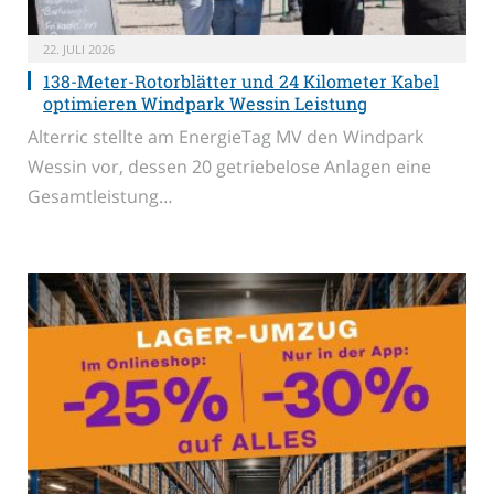
22. JULI 2026
138-Meter-Rotorblätter und 24 Kilometer Kabel
optimieren Windpark Wessin Leistung
Alterric stellte am EnergieTag MV den Windpark
Wessin vor, dessen 20 getriebelose Anlagen eine
Gesamtleistung…