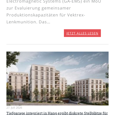
Electromagnetic Systems (GA-EMS) ein MoU
zur Evaluierung gemeinsamer
Produktionskapazitäten für Vektrex-
Lenkmunition. Das…
JETZT ALLES LESEN
27. Juli 2026
Tiefgarage integriert in Hang ergibt diskrete Stellplätze für