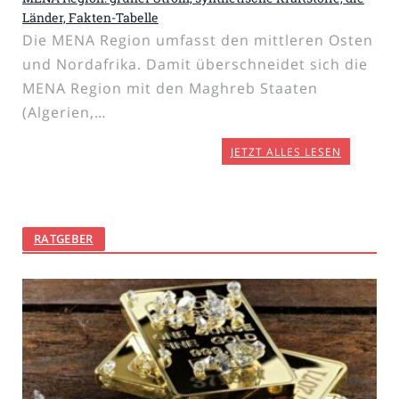
Länder, Fakten-Tabelle
Die MENA Region umfasst den mittleren Osten
und Nordafrika. Damit überschneidet sich die
MENA Region mit den Maghreb Staaten
(Algerien,…
JETZT ALLES LESEN
RATGEBER