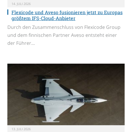
14. JULI 2026
Flexicode und Aveso fusionieren jetzt zu Europas
größtem IFS-Cloud-Anbieter
Durch den Zusammenschluss von Flexicode Group
und dem finnischen Partner Aveso entsteht einer
der Führer…
13. JULI 2026