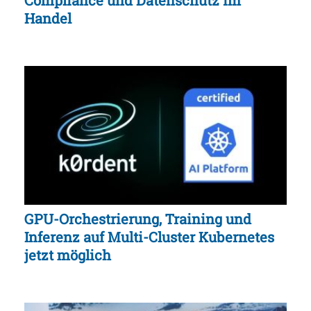
Compliance und Datenschutz im
Handel
GPU-Orchestrierung, Training und
Inferenz auf Multi-Cluster Kubernetes
jetzt möglich