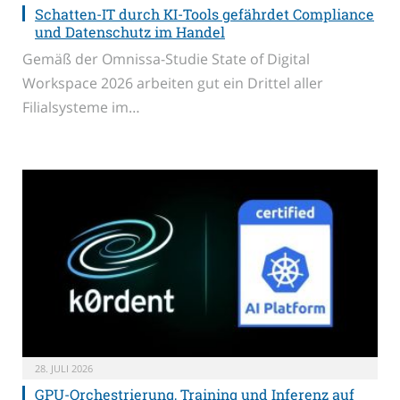
Schatten-IT durch KI-Tools gefährdet Compliance
und Datenschutz im Handel
Gemäß der Omnissa-Studie State of Digital
Workspace 2026 arbeiten gut ein Drittel aller
Filialsysteme im…
28. JULI 2026
GPU-Orchestrierung, Training und Inferenz auf