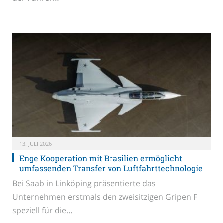
13. JULI 2026
Enge Kooperation mit Brasilien ermöglicht
umfassenden Transfer von Luftfahrttechnologie
Bei Saab in Linköping präsentierte das
Unternehmen erstmals den zweisitzigen Gripen F
speziell für die…