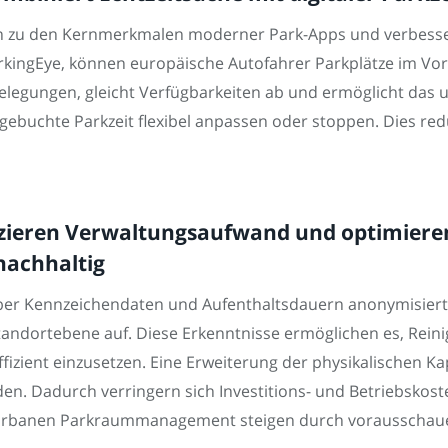
n zu den Kernmerkmalen moderner Park-Apps und verbesser
arkingEye, können europäische Autofahrer Parkplätze im Vo
belegungen, gleicht Verfügbarkeiten ab und ermöglicht das
 gebuchte Parkzeit flexibel anpassen oder stoppen. Dies re
uzieren Verwaltungsaufwand und optimieren
achhaltig
reiber Kennzeichendaten und Aufenthaltsdauern anonymisiert
tandortebene auf. Diese Erkenntnisse ermöglichen es, Rein
izient einzusetzen. Eine Erweiterung der physikalischen Kap
n. Dadurch verringern sich Investitions- und Betriebskoste
im urbanen Parkraummanagement steigen durch vorausscha