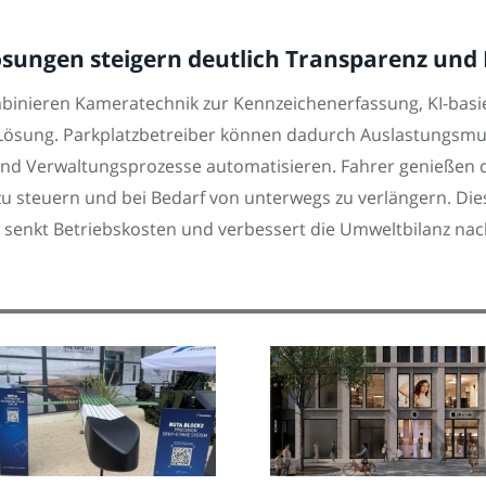
ungen steigern deutlich Transparenz und 
nieren Kameratechnik zur Kennzeichenerfassung, KI-basi
n Lösung. Parkplatzbetreiber können dadurch Auslastungsm
 und Verwaltungsprozesse automatisieren. Fahrer genießen d
 zu steuern und bei Bedarf von unterwegs zu verlängern. D
nz, senkt Betriebskosten und verbessert die Umweltbilanz n