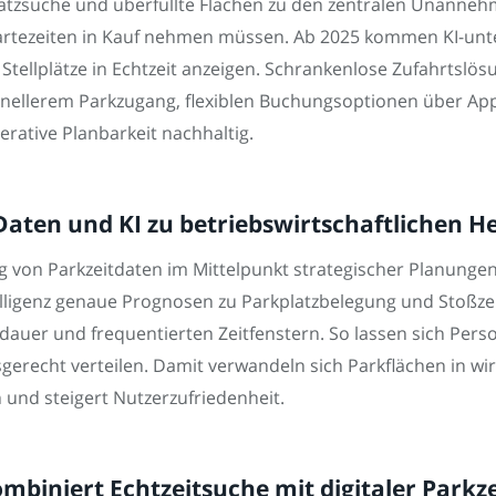
tzsuche und überfüllte Flächen zu den zentralen Unannehm
artezeiten in Kauf nehmen müssen. Ab 2025 kommen KI-unt
Stellplätze in Echtzeit anzeigen. Schrankenlose Zufahrtsl
schnellerem Parkzugang, flexiblen Buchungsoptionen über A
rative Planbarkeit nachhaltig.
aten und KI zu betriebswirtschaftlichen H
 von Parkzeitdaten im Mittelpunkt strategischer Planungen
elligenz genaue Prognosen zu Parkplatzbelegung und Stoßzei
sdauer und frequentierten Zeitfenstern. So lassen sich Per
gerecht verteilen. Damit verwandeln sich Parkflächen in wir
n und steigert Nutzerzufriedenheit.
ombiniert Echtzeitsuche mit digitaler Park