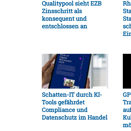
Qualitypool sieht EZB
Rh
Zinsschritt als
St
konsequent und
St
entschlossen an
sc
Ei
un
Fle
Schatten-IT durch KI-
GP
Tools gefährdet
Tr
Compliance und
au
Datenschutz im Handel
Ku
mö