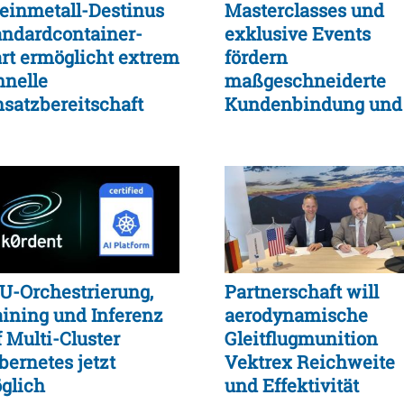
einmetall-Destinus
Masterclasses und
andardcontainer-
exklusive Events
art ermöglicht extrem
fördern
hnelle
maßgeschneiderte
nsatzbereitschaft
Kundenbindung und
d logistische
Einkaufserlebnis
xibilität
U-Orchestrierung,
Partnerschaft will
aining und Inferenz
aerodynamische
f Multi-Cluster
Gleitflugmunition
bernetes jetzt
Vektrex Reichweite
glich
und Effektivität