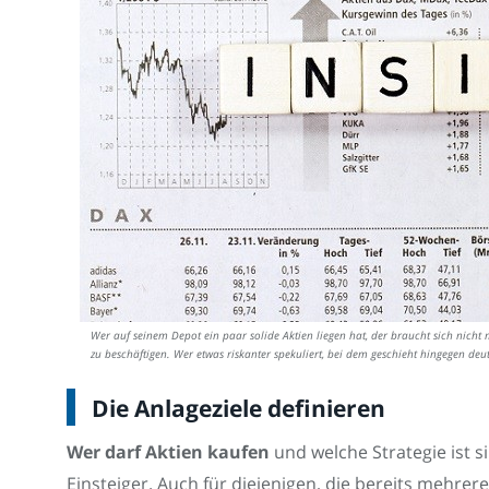
Wer auf seinem Depot ein paar solide Aktien liegen hat, der braucht sich ni
zu beschäftigen. Wer etwas riskanter spekuliert, bei dem geschieht hingegen de
Die Anlageziele definieren
Wer darf Aktien kaufen
und welche Strategie ist si
Einsteiger. Auch für diejenigen, die bereits mehre