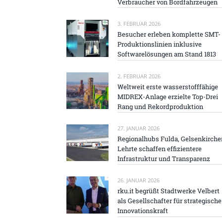
Verbraucher von Bordfahrzeugen
3. FEBRUAR 2026
Besucher erleben komplette SMT-
Produktionslinien inklusive
Softwarelösungen am Stand 1813
2. FEBRUAR 2026
Weltweit erste wasserstofffähige
MIDREX-Anlage erzielte Top-Drei
Rang und Rekordproduktion
27. JANUAR 2026
Regionalhubs Fulda, Gelsenkirche
Lehrte schaffen effizientere
Infrastruktur und Transparenz
26. JANUAR 2026
rku.it begrüßt Stadtwerke Velbert
als Gesellschafter für strategische
Innovationskraft