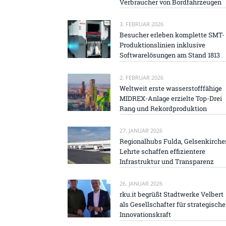
Verbraucher von Bordfahrzeugen
3. FEBRUAR 2026
Besucher erleben komplette SMT-
Produktionslinien inklusive
Softwarelösungen am Stand 1813
2. FEBRUAR 2026
Weltweit erste wasserstofffähige
MIDREX-Anlage erzielte Top-Drei
Rang und Rekordproduktion
27. JANUAR 2026
Regionalhubs Fulda, Gelsenkirche
Lehrte schaffen effizientere
Infrastruktur und Transparenz
26. JANUAR 2026
rku.it begrüßt Stadtwerke Velbert
als Gesellschafter für strategische
Innovationskraft