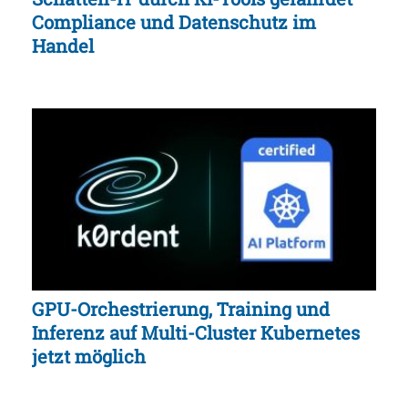
Compliance und Datenschutz im
Handel
GPU-Orchestrierung, Training und
Inferenz auf Multi-Cluster Kubernetes
jetzt möglich