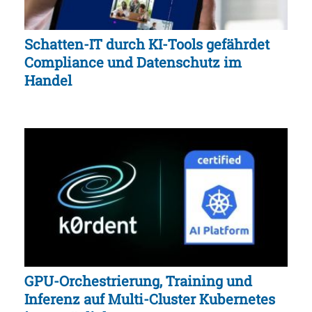
Schatten-IT durch KI-Tools gefährdet
Compliance und Datenschutz im
Handel
GPU-Orchestrierung, Training und
Inferenz auf Multi-Cluster Kubernetes