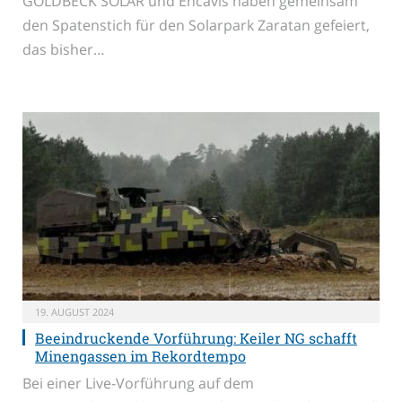
GOLDBECK SOLAR und Encavis haben gemeinsam
den Spatenstich für den Solarpark Zaratan gefeiert,
das bisher…
19. AUGUST 2024
Beeindruckende Vorführung: Keiler NG schafft
Minengassen im Rekordtempo
Bei einer Live-Vorführung auf dem