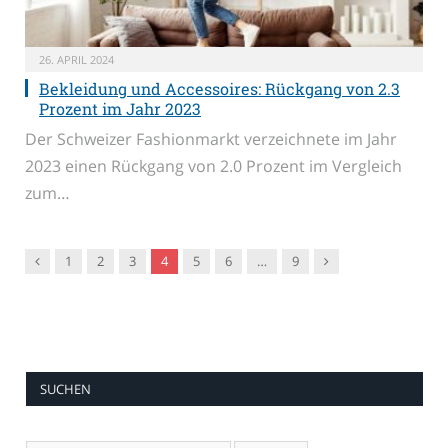
26. APRIL 2024
Bekleidung und Accessoires: Rückgang von 2.3
Prozent im Jahr 2023
Der Schweizer Fashionmarkt verzeichnete im Jahr
2023 einen Rückgang von 2.0 Prozent im Vergleich
zum…
Vorgänger
Nachfolger
1
2
3
4
5
6
…
9
SUCHEN