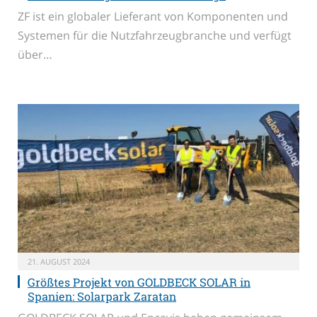
ZF ist ein globaler Lieferant von Komponenten und
Systemen für die Nutzfahrzeugbranche und verfügt
über…
21. AUGUST 2024
Größtes Projekt von GOLDBECK SOLAR in
Spanien: Solarpark Zaratan