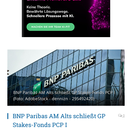
BNP Paribas AM Alts schließt GP Stakes-Fonds PCP I
(Foto: AdobeStock - dennizn - 295492420)
BNP Paribas AM Alts schließt GP
0
Stakes-Fonds PCP I