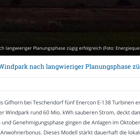
ch langwieriger Planungsphase zügig erfolgreich (Foto: Energiequ
 Windpark nach langwieriger Planungsphase züg
 Gifhorn bei Teschendorf fünf Enercon E-138 Turbinen er
er Windpark rund 60 Mio. kWh sauberen Strom, deckt dam
s- und Genehmigungsphase gingen die Anlagen im Oktobe
Anwohnerbonus. Dieses Modell stärkt dauerhaft die lokale