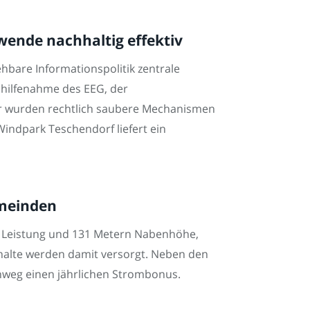
wende nachhaltig effektiv
ehbare Informationspolitik zentrale
uhilfenahme des EEG, der
r wurden rechtlich saubere Mechanismen
indpark Teschendorf liefert ein
emeinden
er Leistung und 131 Metern Nabenhöhe,
halte werden damit versorgt. Neben den
inweg einen jährlichen Strombonus.