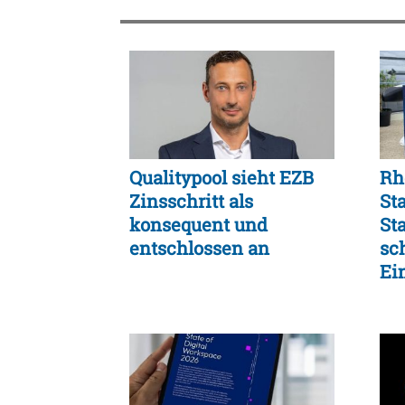
Qualitypool sieht EZB
Rh
Zinsschritt als
St
konsequent und
St
entschlossen an
sc
Ei
un
Fle