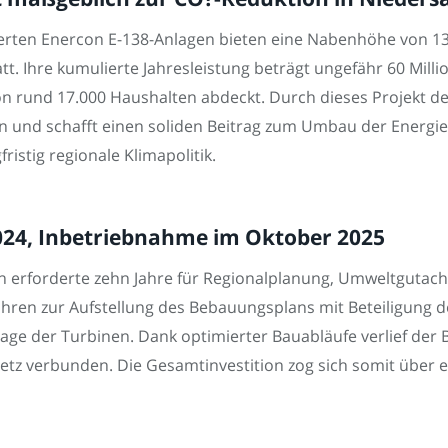
ierten Enercon E-138-Anlagen bieten eine Nabenhöhe von 13
tt. Ihre kumulierte Jahresleistung beträgt ungefähr 60 Mil
n rund 17.000 Haushalten abdeckt. Durch dieses Projekt d
en und schafft einen soliden Beitrag zum Umbau der Energie
ristig regionale Klimapolitik.
2024, Inbetriebnahme im Oktober 2025
rn erforderte zehn Jahre für Regionalplanung, Umweltgut
fahren zur Aufstellung des Bebauungsplans mit Beteiligung 
ge der Turbinen. Dank optimierter Bauabläufe verlief der 
tz verbunden. Die Gesamtinvestition zog sich somit über 