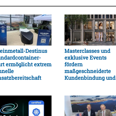
einmetall-Destinus
Masterclasses und
andardcontainer-
exklusive Events
art ermöglicht extrem
fördern
hnelle
maßgeschneiderte
nsatzbereitschaft
Kundenbindung und
d logistische
Einkaufserlebnis
xibilität