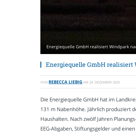
Energiequelle GmbH realisiert Windpark na
Energiequelle GmbH realisiert
REBECCA LIEBIG
VON
AM
24. DEZEMBER 2025
Die Energiequelle GmbH hat im Landkreis
131 m Nabenhöhe. Jährlich produziert d
Haushalten. Nach zwölf Jahren Planung
EEG-Abgaben, Stiftungsgelder und einen 