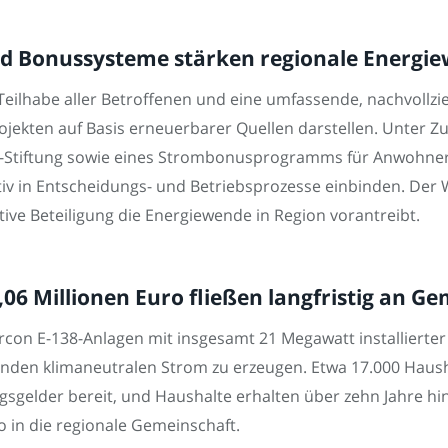
nd Bonussysteme stärken regionale Energie
Teilhabe aller Betroffenen und eine umfassende, nachvollzi
ojekten auf Basis erneuerbarer Quellen darstellen. Unter Z
le-Stiftung sowie eines Strombonusprogramms für Anwohne
v in Entscheidungs- und Betriebsprozesse einbinden. Der W
tive Beteiligung die Energiewende in Region vorantreibt.
06 Millionen Euro fließen langfristig an G
rcon E-138-Anlagen mit insgesamt 21 Megawatt installiert
tunden klimaneutralen Strom zu erzeugen. Etwa 17.000 Haus
gsgelder bereit, und Haushalte erhalten über zehn Jahre h
o in die regionale Gemeinschaft.