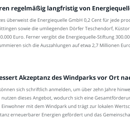
en regelmäßig langfristig von Energieque
es überweist die Energiequelle GmbH 0,2 Cent für jede prod
tingen sowie die umliegenden Dörfer Teschendorf, Küstor
.000 Euro. Ferner vergibt die Energiequelle-Stiftung 300.0
ummieren sich die Auszahlungen auf etwa 2,7 Millionen Eur
essert Akzeptanz des Windparks vor Ort na
nnen sich schriftlich anmelden, um über zehn Jahre hinwe
e nutzen dieses Angebot, wodurch sich eine Gesamtförderun
 der Einwohner mit dem Windpark und trägt zur lokalen Wer
tanz erneuerbarer Energien gefördert und das Gemeinschaf