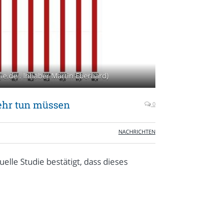
le.de . Inhaber Martin Eberhard)
ehr tun müssen
0
NACHRICHTEN
elle Studie bestätigt, dass dieses