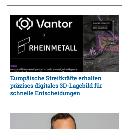
Europäische Streitkräfte erhalten
präzises digitales 3D-Lagebild für
schnelle Entscheidungen