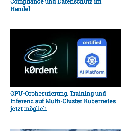
Compliance und Datenschutz im
Handel
GPU-Orchestrierung, Training und
Inferenz auf Multi-Cluster Kubernetes
jetzt möglich