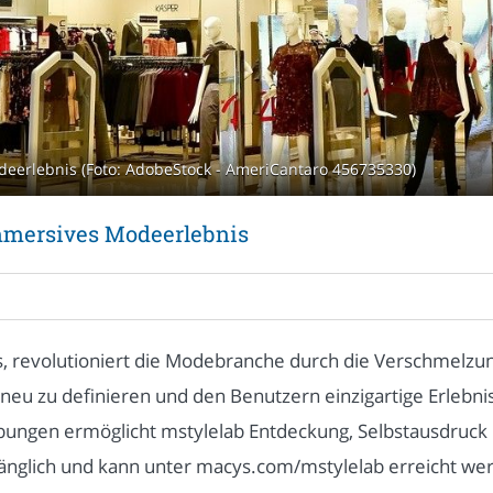
odeerlebnis (Foto: AdobeStock - AmeriCantaro 456735330)
immersives Modeerlebnis
s, revolutioniert die Modebranche durch die Verschmelzung
 neu zu definieren und den Benutzern einzigartige Erlebn
gen ermöglicht mstylelab Entdeckung, Selbstausdruck un
änglich und kann unter macys.com/mstylelab erreicht wer