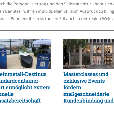
rch die Personalisierung und den Selbstausdruck hebt sich
 Benutzern, ihren individuellen Stil zum Ausdruck zu bri
dass Benutzer ihren virtuellen Stil auch in der realen Wel
einmetall-Destinus
Masterclasses und
andardcontainer-
exklusive Events
art ermöglicht extrem
fördern
hnelle
maßgeschneiderte
nsatzbereitschaft
Kundenbindung und
d logistische
Einkaufserlebnis
xibilität