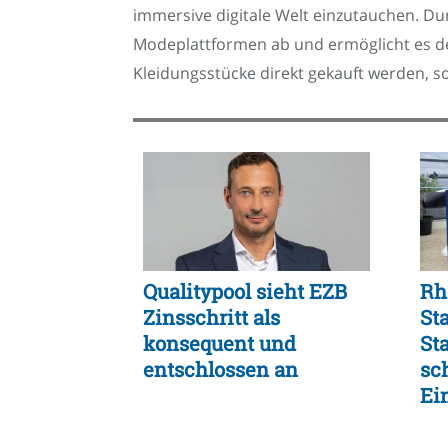
immersive digitale Welt einzutauchen. Du
Modeplattformen ab und ermöglicht es den
Kleidungsstücke direkt gekauft werden, so
Qualitypool sieht EZB
Rh
Zinsschritt als
St
konsequent und
St
entschlossen an
sc
Ei
un
Fle