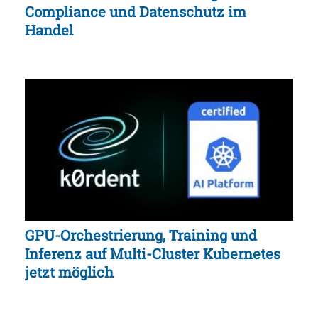
Compliance und Datenschutz im
Handel
GPU-Orchestrierung, Training und
Inferenz auf Multi-Cluster Kubernetes
jetzt möglich