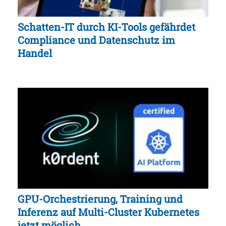
Schatten-IT durch KI-Tools gefährdet
Compliance und Datenschutz im
Handel
GPU-Orchestrierung, Training und
Inferenz auf Multi-Cluster Kubernetes
jetzt möglich