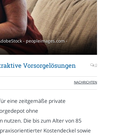
 AdobeStock - peopleimages.com -
traktive Vorsorgelösungen
0
NACHRICHTEN
 für eine zeitgemäße private
rsorgedepot ohne
 nutzen. Die bis zum Alter von 85
 praxisorientierter Kostendeckel sowie