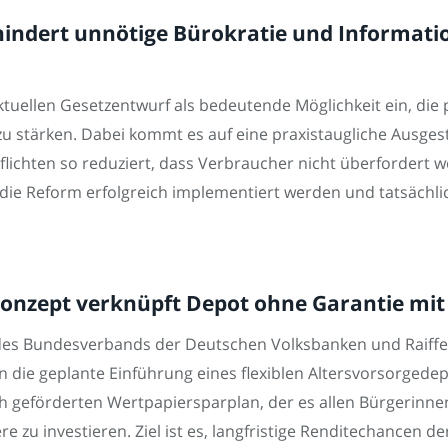
hindert unnötige Bürokratie und Informati
ktuellen Gesetzentwurf als bedeutende Möglichkeit ein, die 
zu stärken. Dabei kommt es auf eine praxistaugliche Ausgest
ichten so reduziert, dass Verbraucher nicht überfordert w
ie Reform erfolgreich implementiert werden und tatsächli
nzept verknüpft Depot ohne Garantie mit
d des Bundesverbands der Deutschen Volksbanken und Raif
en die geplante Einführung eines flexiblen Altersvorsorged
h geförderten Wertpapiersparplan, der es allen Bürgerinnen
e zu investieren. Ziel ist es, langfristige Renditechancen d