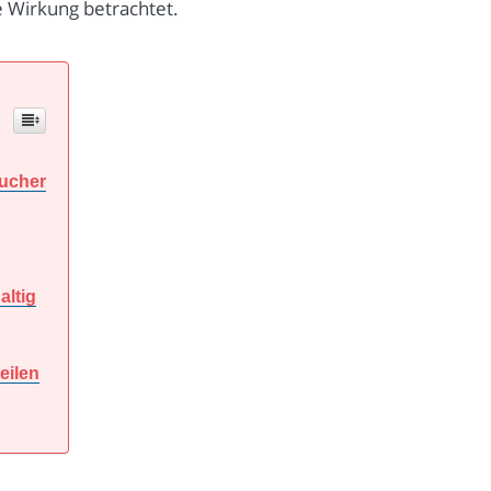
e Wirkung betrachtet.
aucher
altig
eilen