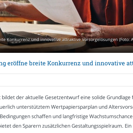
eite Konkurrenz und innovative attraktive Vorsorgelösungen (Foto:
ng eröffne breite Konkurrenz und innovative at
 bildet der aktuelle Gesetzentwurf eine solide Grundlage
euerlich unterstütztem Wertpapiersparplan und Altersvo
e Bedingungen schaffen und langfristige Wachstumschancen
bietet den Sparern zusätzlichen Gestaltungsspielraum. Ein