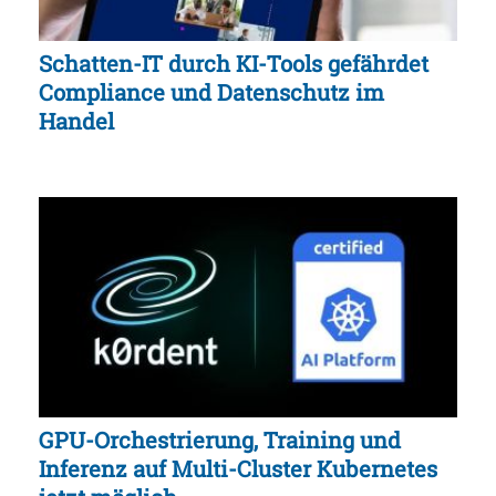
Schatten-IT durch KI-Tools gefährdet
Compliance und Datenschutz im
Handel
GPU-Orchestrierung, Training und
Inferenz auf Multi-Cluster Kubernetes