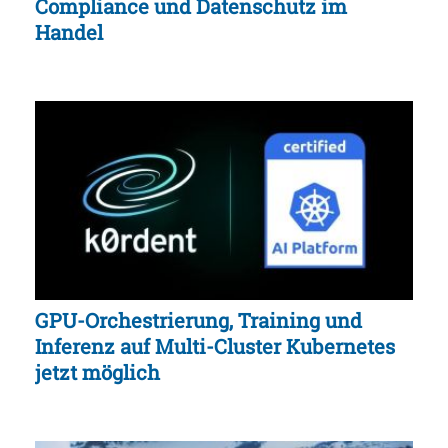
Compliance und Datenschutz im
Handel
GPU-Orchestrierung, Training und
Inferenz auf Multi-Cluster Kubernetes
jetzt möglich