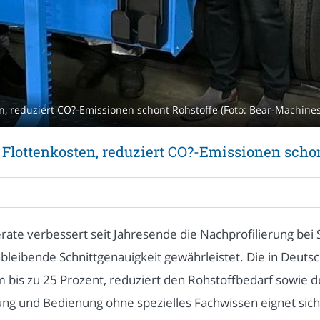
n, reduziert CO?-Emissionen schont Rohstoffe (Foto: Bear-Machin
Flottenkosten, reduziert CO?-Emissionen scho
ate verbessert seit Jahresende die Nachprofilierung bei S
bleibende Schnittgenauigkeit gewährleistet. Die in Deutsch
bis zu 25 Prozent, reduziert den Rohstoffbedarf sowie 
ung und Bedienung ohne spezielles Fachwissen eignet sich 