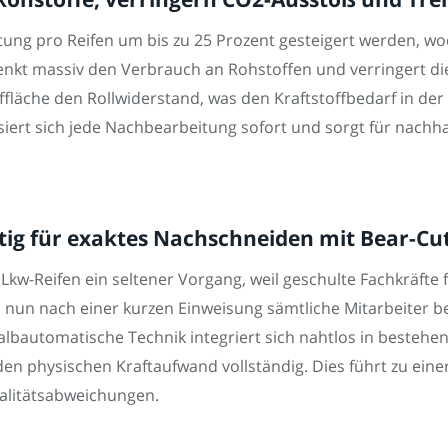
stung pro Reifen um bis zu 25 Prozent gesteigert werden, wo
senkt massiv den Verbrauch an Rohstoffen und verringert 
uffläche den Rollwiderstand, was den Kraftstoffbedarf in der 
iert sich jede Nachbearbeitung sofort und sorgt für nachhal
ig für exaktes Nachschneiden mit Bear-Cu
kw-Reifen ein seltener Vorgang, weil geschulte Fachkräfte 
 nun nach einer kurzen Einweisung sämtliche Mitarbeiter b
halbautomatische Technik integriert sich nahtlos in besteh
den physischen Kraftaufwand vollständig. Dies führt zu ein
litätsabweichungen.