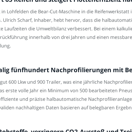
 in Lohfelden die Bear-Cut-Maschine in die Reifenwerkstatt i
n. Ulrich Scharf, Inhaber, hebt hervor, dass die halbautoma
te Laufzeiten die Umweltbilanz verbessert. Bei einem kalkul
enrückführung innerhalb von drei Jahren und einen messbare
lung.
malig fünfhundert Nachprofilierungen mit B
gut 600 Lkw und 900 Trailer, was eine jährliche Nachprofilie
as erste volle Jahr ein Minimum von 500 bearbeiteten Pneus
effiziente und präzise halbautomatische Nachprofilieranlage
validen nachhaltigen Daten basieren auf belegbaren Ergebn
 Rohstoffe, verringern CO2-Ausstoß und Tre