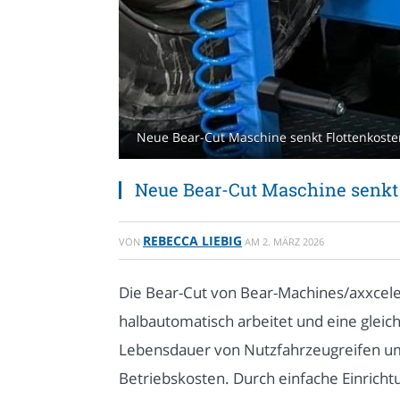
Neue Bear-Cut Maschine senkt Flottenkoste
Neue Bear-Cut Maschine senkt 
REBECCA LIEBIG
VON
AM
2. MÄRZ 2026
Die Bear-Cut von Bear-Machines/axxceler
halbautomatisch arbeitet und eine gleich
Lebensdauer von Nutzfahrzeugreifen um 
Betriebskosten. Durch einfache Einricht