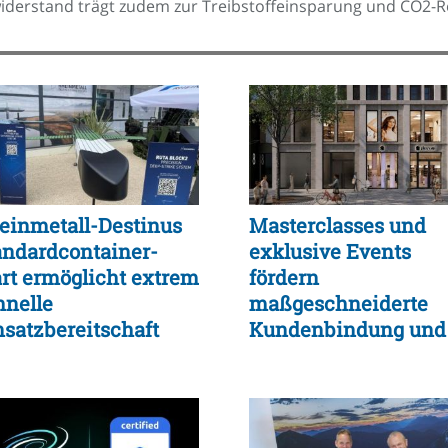
iderstand trägt zudem zur Treibstoffeinsparung und CO2-R
einmetall-Destinus
Masterclasses und
andardcontainer-
exklusive Events
art ermöglicht extrem
fördern
hnelle
maßgeschneiderte
nsatzbereitschaft
Kundenbindung und
d logistische
Einkaufserlebnis
xibilität