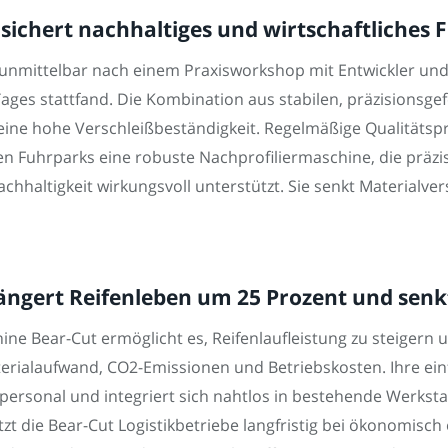
sichert nachhaltiges und wirtschaftliche
e unmittelbar nach einem Praxisworkshop mit Entwickler un
ges stattfand. Die Kombination aus stabilen, präzisionsge
ine hohe Verschleißbeständigkeit. Regelmäßige Qualitätsp
n Fuhrparks eine robuste Nachprofiliermaschine, die präzise 
 Nachhaltigkeit wirkungsvoll unterstützt. Sie senkt Materia
ängert Reifenleben um 25 Prozent und senk
ne Bear-Cut ermöglicht es, Reifenlaufleistung zu steigern
aterialaufwand, CO2-Emissionen und Betriebskosten. Ihre 
personal und integriert sich nahtlos in bestehende Werkstat
tzt die Bear-Cut Logistikbetriebe langfristig bei ökonomis