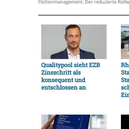
Flottenmanagement. Der reduzierte Rollw
Qualitypool sieht EZB
Rh
Zinsschritt als
St
konsequent und
St
entschlossen an
sc
Ei
un
Fle