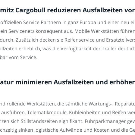
itz Cargobull reduzieren Ausfallzeiten vor
 offiziellen Service Partnern in ganz Europa und einer neu e
sein Servicenetz konsequent aus. Mobile Werkstätten führ
urch. Zusätzlich decken sie Reifenservice und Ersatzteilve
lzeiten erheblich, was die Verfügbarkeit der Trailer deutlic
bar vom Service.
tur minimieren Ausfallzeiten und erhöhen 
ind rollende Werkstätten, die sämtliche Wartungs-, Reparat
 ausführen. Telematikmodule, Kühleinheiten und Reifen we
zen sich Stillstandszeiten signifikant. Fuhrparkmanager g
leichzeitig sinken logistische Aufwände und Kosten und die G