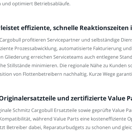
n und optimiert Betriebsabläufe.
eistet effiziente, schnelle Reaktionszeiten
argobull profitieren Servicepartner und selbständige Dien
iziente Prozessabwicklung, automatisierte Fakturierung und
len Gliederung erreichen Serviceteams auch entlegene Standor
he Stillstände minimieren. Die regionale Nähe zu Kunden so
ition von Flottenbetreibern nachhaltig. Kurze Wege garant
iginalersatzteile und zertifizierte Value P
inale Schmitz Cargobull Ersatzteile sowie geprüfte Value Par
Kompatibilität, während Value Parts eine kosteneffiziente 
ützt Betreiber dabei, Reparaturbudgets zu schonen und gleic