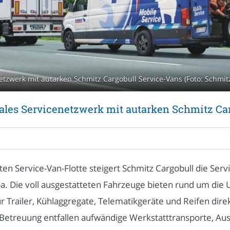
etzwerk mit autarken Schmitz Cargobull Service-Vans (Foto: Schmit
nales Servicenetzwerk mit autarken Schmitz Ca
ten Service-Van-Flotte steigert Schmitz Cargobull die Serv
pa. Die voll ausgestatteten Fahrzeuge bieten rund um die
r Trailer, Kühlaggregate, Telematikgeräte und Reifen dir
-Betreuung entfallen aufwändige Werkstatttransporte, Aus