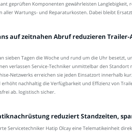
tant geprüften Komponenten gewährleisten Langlebigkeit, 
n aller Wartungs- und Reparaturkosten. Dabei bleibt Ersatzt
s auf zeitnahen Abruf reduzieren Trailer-A
 an sieben Tagen die Woche und rund um die Uhr besetzt, 
nen verlassen Service-Techniker unmittelbar den Standort 
ise-Netzwerks erreichen sie jeden Einsatzort innerhalb kurz
erhöht nachhaltig die Verfügbarkeit und Effizienz von Trai
ei ab. logistisch sicher.
tiknachrüstung reduziert Standzeiten, spar
te Servicetechniker Hatip Olcay eine Telematikeinheit direk