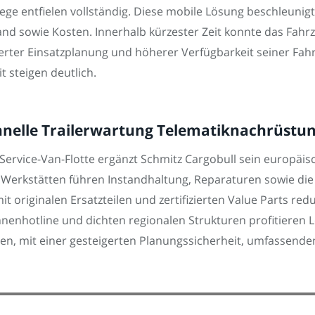
ge entfielen vollständig. Diese mobile Lösung beschleunigt
wand sowie Kosten. Innerhalb kürzester Zeit konnte das Fa
erter Einsatzplanung und höherer Verfügbarkeit seiner Fah
 steigen deutlich.
hnelle Trailerwartung Telematiknachrüstun
Service-Van-Flotte ergänzt Schmitz Cargobull sein europäisc
n Werkstätten führen Instandhaltung, Reparaturen sowie d
t originalen Ersatzteilen und zertifizierten Value Parts red
nnenhotline und dichten regionalen Strukturen profitieren 
n, mit einer gesteigerten Planungssicherheit, umfassend