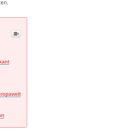
ten.
kant
uropaweit
rt