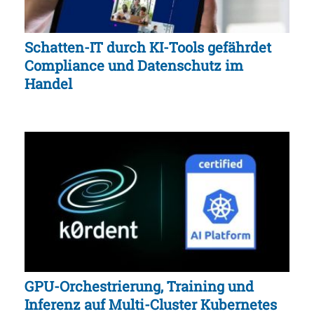
Schatten-IT durch KI-Tools gefährdet
Compliance und Datenschutz im
Handel
GPU-Orchestrierung, Training und
Inferenz auf Multi-Cluster Kubernetes