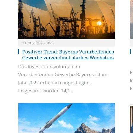
13. NOVEMBER 2023
Positiver Trend: Bayerns Verarbeitendes
Gewerbe verzeichnet starkes Wachstum
Das Investitionsvolumen im
R
Verarbeitenden Gewerbe Bayerns ist im
I
Jahr 2022 erheblich angestiegen.
E
Insgesamt wurden 14,1…