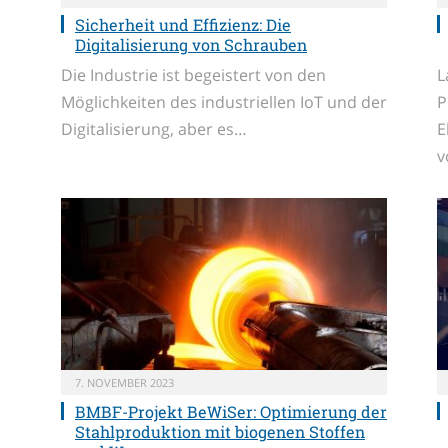
Sicherheit und Effizienz: Die
Digitalisierung von Schrauben
Die Industrie ist begeistert von den
L
Möglichkeiten des industriellen IoT und der
P
Digitalisierung, aber es…
E
v
7. NOVEMBER 2023
BMBF-Projekt BeWiSer: Optimierung der
Stahlproduktion mit biogenen Stoffen