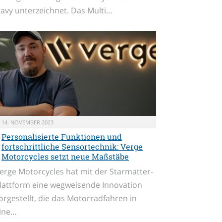
avy unterzeichnet. Das Multi…
14. NOVEMBER 2023
Personalisierte Funktionen und
fortschrittliche Sensortechnik: Verge
Motorcycles setzt neue Maßstäbe
erge Motorcycles hat mit der Starmatter-
lattform eine wegweisende Innovation
orgestellt, die das Motorradfahren in
ine…