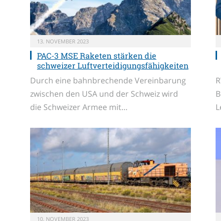
13. NOVEMBER 2023
PAC-3 MSE Raketen stärken die
schweizer Luftverteidigungsfähigkeiten
Durch eine bahnbrechende Vereinbarung
R
zwischen den USA und der Schweiz wird
B
die Schweizer Armee mit…
L
10. NOVEMBER 2023