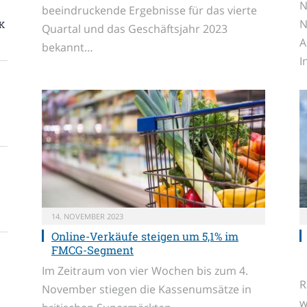
N
beeindruckende Ergebnisse für das vierte
N
K
Quartal und das Geschäftsjahr 2023
A
bekannt…
I
14. NOVEMBER 2023
Online-Verkäufe steigen um 5,1% im
FMCG-Segment
Im Zeitraum von vier Wochen bis zum 4.
R
November stiegen die Kassenumsätze in
w