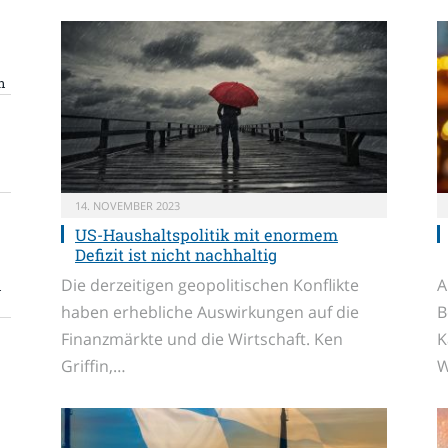
n
14. NOVEMBER 2023
US-Haushaltspolitik mit enormem
Defizit ist nicht nachhaltig
Die derzeitigen geopolitischen Konflikte
A
n
haben erhebliche Auswirkungen auf die
B
Finanzmärkte und die Wirtschaft. Ken
K
Griffin,…
W