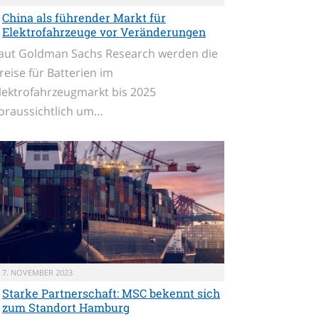
China als führender Markt für
Elektrofahrzeuge vor Veränderungen
aut Goldman Sachs Research werden die
reise für Batterien im
lektrofahrzeugmarkt bis 2025
oraussichtlich um…
7. NOVEMBER 2023
Starke Partnerschaft: MSC bekennt sich
zum Standort Hamburg