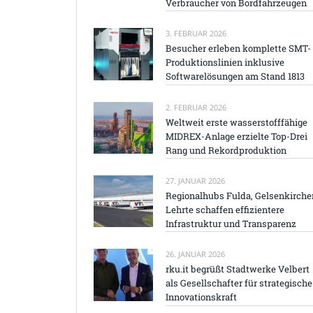
Verbraucher von Bordfahrzeugen
3. FEBRUAR 2026
Besucher erleben komplette SMT-
Produktionslinien inklusive
Softwarelösungen am Stand 1813
2. FEBRUAR 2026
Weltweit erste wasserstofffähige
MIDREX-Anlage erzielte Top-Drei
Rang und Rekordproduktion
27. JANUAR 2026
Regionalhubs Fulda, Gelsenkirche
Lehrte schaffen effizientere
Infrastruktur und Transparenz
26. JANUAR 2026
rku.it begrüßt Stadtwerke Velbert
als Gesellschafter für strategische
Innovationskraft