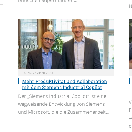
britischen Supermärkten…
N
14. NOVEMBER 2023
Mehr Produktivität und Kollaboration
n,
mit dem Siemens Industrial Copilot
Der „Siemens Industrial Copilot“ ist eine
V
wegweisende Entwicklung von Siemens
P
und Microsoft, die die Zusammenarbeit…
v
e