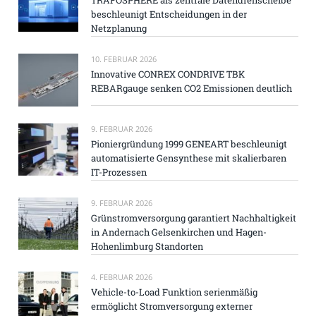
TRAFOSPHERE als zentrale Datendrehscheibe
beschleunigt Entscheidungen in der
Netzplanung
10. FEBRUAR 2026
Innovative CONREX CONDRIVE TBK
REBARgauge senken CO2 Emissionen deutlich
9. FEBRUAR 2026
Pioniergründung 1999 GENEART beschleunigt
automatisierte Gensynthese mit skalierbaren
IT-Prozessen
9. FEBRUAR 2026
Grünstromversorgung garantiert Nachhaltigkeit
in Andernach Gelsenkirchen und Hagen-
Hohenlimburg Standorten
4. FEBRUAR 2026
Vehicle-to-Load Funktion serienmäßig
ermöglicht Stromversorgung externer