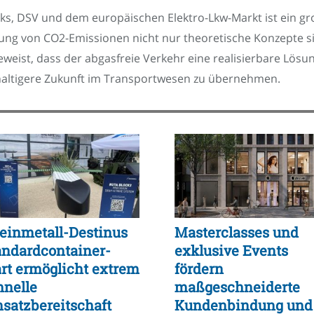
, DSV und dem europäischen Elektro-Lkw-Markt ist ein große
ung von CO2-Emissionen nicht nur theoretische Konzepte sin
eist, dass der abgasfreie Verkehr eine realisierbare Lös
hhaltigere Zukunft im Transportwesen zu übernehmen.
einmetall-Destinus
Masterclasses und
andardcontainer-
exklusive Events
art ermöglicht extrem
fördern
hnelle
maßgeschneiderte
nsatzbereitschaft
Kundenbindung und