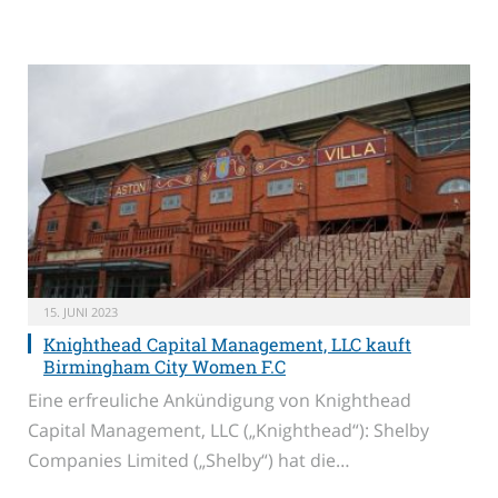
15. JUNI 2023
Knighthead Capital Management, LLC kauft
Birmingham City Women F.C
Eine erfreuliche Ankündigung von Knighthead
Capital Management, LLC („Knighthead“): Shelby
Companies Limited („Shelby“) hat die…