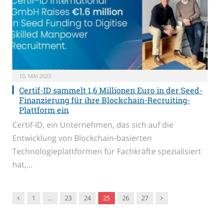
10. MAI 2023
Certif-ID sammelt 1,6 Millionen Euro in der Seed-
Finanzierung für ihre Blockchain-Recruiting-
Plattform ein
Certif-ID, ein Unternehmen, das sich auf die
Entwicklung von Blockchain-basierten
Technologieplattformen für Fachkräfte spezialisiert
hat,…
Vorgänger
Nachfolger
1
…
23
24
25
26
27