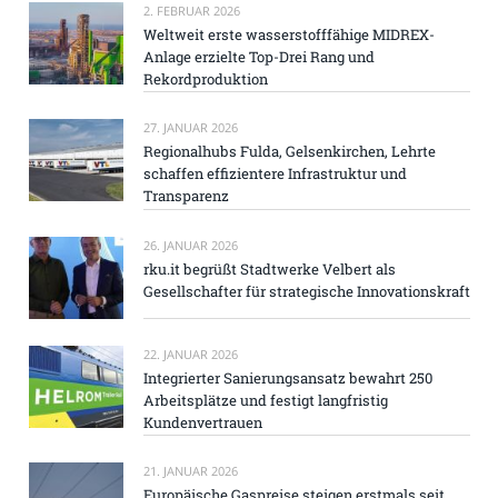
2. FEBRUAR 2026
Weltweit erste wasserstofffähige MIDREX-
Anlage erzielte Top-Drei Rang und
Rekordproduktion
27. JANUAR 2026
Regionalhubs Fulda, Gelsenkirchen, Lehrte
schaffen effizientere Infrastruktur und
Transparenz
26. JANUAR 2026
rku.it begrüßt Stadtwerke Velbert als
Gesellschafter für strategische Innovationskraft
22. JANUAR 2026
Integrierter Sanierungsansatz bewahrt 250
Arbeitsplätze und festigt langfristig
Kundenvertrauen
21. JANUAR 2026
Europäische Gaspreise steigen erstmals seit