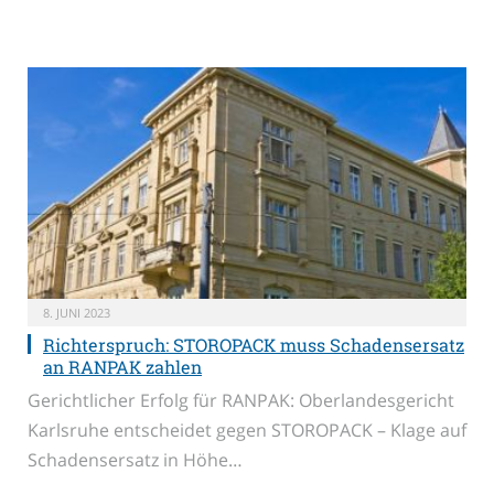
8. JUNI 2023
Richterspruch: STOROPACK muss Schadensersatz
an RANPAK zahlen
Gerichtlicher Erfolg für RANPAK: Oberlandesgericht
Karlsruhe entscheidet gegen STOROPACK – Klage auf
Schadensersatz in Höhe…