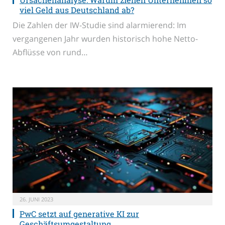
viel Geld aus Deutschland ab?
Die Zahlen der IW-Studie sind alarmierend: Im
vergangenen Jahr wurden historisch hohe Netto-
Abflüsse von rund…
26. JUNI 2023
PwC setzt auf generative KI zur
Geschäftsumgestaltung