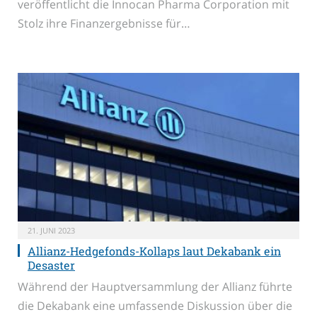
veröffentlicht die Innocan Pharma Corporation mit
Stolz ihre Finanzergebnisse für…
21. JUNI 2023
Allianz-Hedgefonds-Kollaps laut Dekabank ein
Desaster
Während der Hauptversammlung der Allianz führte
die Dekabank eine umfassende Diskussion über die