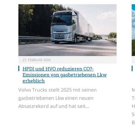
27. FEBRUAR 2026
HPDI und HVO reduzieren CO?-
Emissionen von gasbetriebenen Lkw
erheblich
Volvo Trucks stellt 2025 mit seinen
M
gasbetriebenen Lkw einen neuen
T
Absatzrekord auf und hat seit…
H
S
B