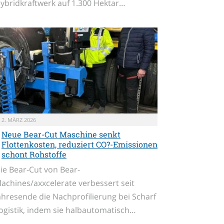
ybridkraftwerk auf 1.300 Hektar…
2. MÄRZ 2026
Neue Bear-Cut Maschine senkt
Flottenkosten, reduziert CO?-Emissionen
schont Rohstoffe
ie Bear-Cut von Bear-
achines/axxcelerate verbessert seit
ahresende die Nachprofilierung bei Scharf
ogistik, indem sie halbautomatisch…