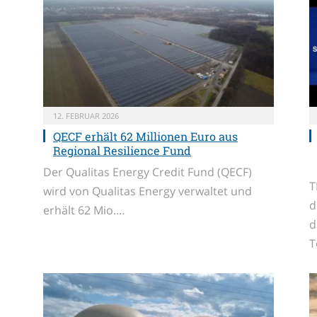
12. FEBRUAR 2026
QECF erhält 62 Millionen Euro aus
Regional Resilience Fund
Der Qualitas Energy Credit Fund (QECF)
T
wird von Qualitas Energy verwaltet und
d
erhält 62 Mio.…
d
T