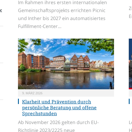
Im Rahmen ihres ersten internationalen
Z
Gemeinschaftsprojekts errichten Picnic
K
E
und Inther bis 2027 ein automatisiertes
Fulfillment-Center…
9. MÄRZ 2026
Klarheit und Prävention durch
persönliche Beratung und offene
Sprechstunden
Ab November 2026 gelten durch EU-
L
Richtlinie 2023/2225 neue
H