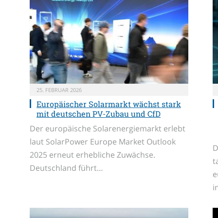
25. FEBRUAR 2026
Europäischer Solarmarkt wächst stark
mit deutschen PV-Zubau und CfD
Der europäische Solarenergiemarkt erlebt
laut SolarPower Europe Market Outlook
D
2025 erneut erhebliche Zuwächse.
t
Deutschland führt…
e
i