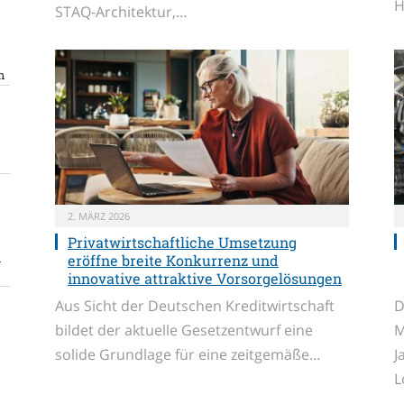
H
STAQ-Architektur,…
n
2. MÄRZ 2026
Privatwirtschaftliche Umsetzung
n
eröffne breite Konkurrenz und
innovative attraktive Vorsorgelösungen
Aus Sicht der Deutschen Kreditwirtschaft
D
bildet der aktuelle Gesetzentwurf eine
M
solide Grundlage für eine zeitgemäße…
J
L