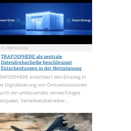
11. FEBRUAR 2026
TRAFOSPHERE als zentrale
Datendrehscheibe beschleunigt
Entscheidungen in der Netzplanung
RAFOSPHERE erleichtert den Einstieg in
ie Digitalisierung von Ortsnetzstationen
urch ein umfassendes vierwo?chiges
estpaket. Verteilnetzbetreiber…