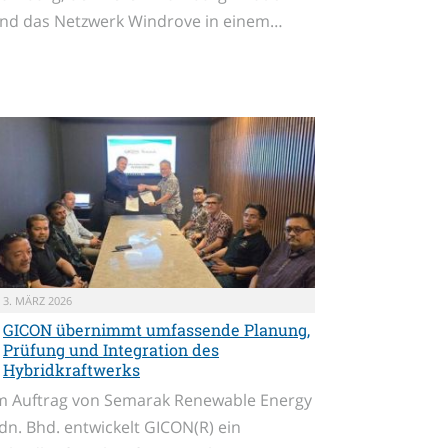
nd das Netzwerk Windrove in einem…
3. MÄRZ 2026
GICON übernimmt umfassende Planung,
Prüfung und Integration des
Hybridkraftwerks
m Auftrag von Semarak Renewable Energy
dn. Bhd. entwickelt GICON(R) ein