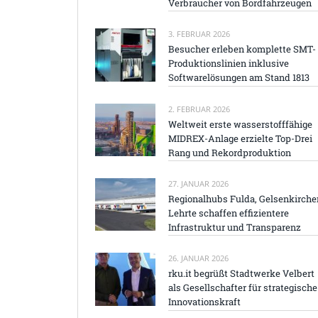
Verbraucher von Bordfahrzeugen
3. FEBRUAR 2026
Besucher erleben komplette SMT-
Produktionslinien inklusive
Softwarelösungen am Stand 1813
2. FEBRUAR 2026
Weltweit erste wasserstofffähige
MIDREX-Anlage erzielte Top-Drei
Rang und Rekordproduktion
27. JANUAR 2026
Regionalhubs Fulda, Gelsenkirche
Lehrte schaffen effizientere
Infrastruktur und Transparenz
26. JANUAR 2026
rku.it begrüßt Stadtwerke Velbert
als Gesellschafter für strategische
Innovationskraft