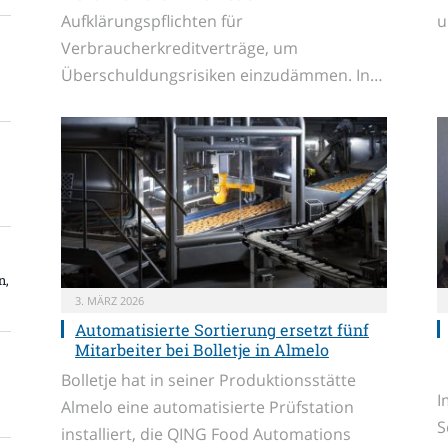
Aufklärungspflichten für
u
Verbraucherkreditverträge, um
Überschuldungsrisiken einzudämmen. In…
n,
3. MÄRZ 2026
Automatisierte Sortierung ersetzt fünf
Mitarbeiter bei Bolletje in Almelo
Bolletje hat in seiner Produktionsstätte
I
Almelo eine automatisierte Prüfstation
S
installiert, die QING Food Automations