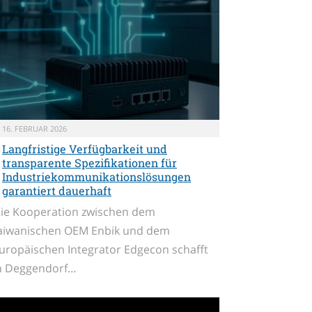
16. FEBRUAR 2026
Langfristige Verfügbarkeit und
transparente Spezifikationen für
Industriekommunikationslösungen
garantiert dauerhaft
ie Kooperation zwischen dem
aiwanischen OEM Enbik und dem
uropäischen Integrator Edgecon schafft
n Deggendorf…