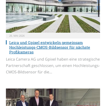
26. MAI 2026
Leica und Gpixel entwickeln gemeinsam
Hochleistungs-CMOS-Bildsensor für nächste
Profikameras
Leica Camera AG und Gpixel haben eine strategische
Partnerschaft geschlossen, um einen Hochleistungs-
CMOS-Bildsensor für die…