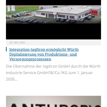
28. MAI 2026
Integration tagItron ermöglicht Würth
Digitalisierung von Produktions- und
Versorgungsprozessen
Die Übernahme der tagItron GmbH durch die Würth
Industrie Service GmbH?&?Co.?KG zum 1. Januar
2026…