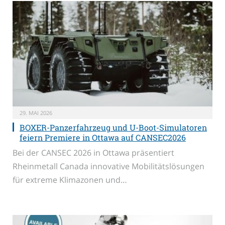
29. MAI 2026
BOXER-Panzerfahrzeug und U-Boot-Simulatoren
feiern Premiere in Ottawa auf CANSEC2026
Bei der CANSEC 2026 in Ottawa präsentiert
Rheinmetall Canada innovative Mobilitätslösungen
für extreme Klimazonen und…