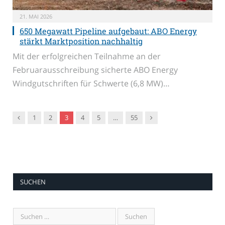
21. MAI 2026
650 Megawatt Pipeline aufgebaut: ABO Energy
stärkt Marktposition nachhaltig
Mit der erfolgreichen Teilnahme an der
Februarausschreibung sicherte ABO Energy
Windgutschriften für Schwerte (6,8 MW)…
Vorgänger
Nachfolger
1
2
3
4
5
…
55
SUCHEN