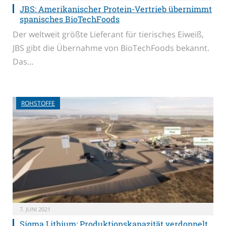
JBS: Amerikanischer Protein-Vertrieb übernimmt
spanisches BioTechFoods
Der weltweit größte Lieferant für tierisches Eiweiß,
JBS gibt die Übernahme von BioTechFoods bekannt.
Das…
ROHSTOFFE
7. JUNI 2021
Sigma Lithium: Produktionskapazität verdoppelt