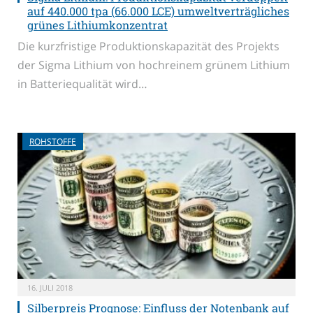
auf 440.000 tpa (66.000 LCE) umweltverträgliches
grünes Lithiumkonzentrat
Die kurzfristige Produktionskapazität des Projekts
der Sigma Lithium von hochreinem grünem Lithium
in Batteriequalität wird…
ROHSTOFFE
16. JULI 2018
Silberpreis Prognose: Einfluss der Notenbank auf