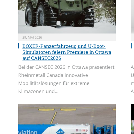
29. MAI 2026
BOXER-Panzerfahrzeug und U-Boot-
Simulatoren feiern Premiere in Ottawa
auf CANSEC2026
Bei der CANSEC 2026 in Ottawa präsentiert
A
Rheinmetall Canada innovative
U
Mobilitätslösungen für extreme
m
Klimazonen und…
A