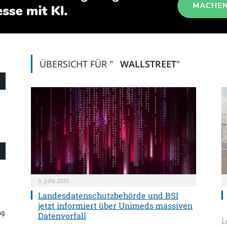
ÜBERSICHT FÜR "
WALLSTREET
"
9. JUNI 2026
Landesdatenschutzbehörde und BSI
jetzt informiert über Unimeds massiven
ng
Datenvorfall
L