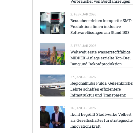
Verbraucher von Bordfahrzeugen
3. FEBRUAR 2026
Besucher erleben komplette SMT-
Produktionslinien inklusive
Softwarelösungen am Stand 1813
2. FEBRUAR 2026
Weltweit erste wasserstofffähige
MIDREX-Anlage erzielte Top-Drei
Rang und Rekordproduktion
27. JANUAR 2026
Regionalhubs Fulda, Gelsenkirche
Lehrte schaffen effizientere
Infrastruktur und Transparenz
26. JANUAR 2026
rku.it begrüßt Stadtwerke Velbert
als Gesellschafter für strategische
Innovationskraft