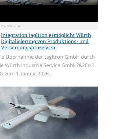
28. MAI 2026
Integration tagItron ermöglicht Würth
Digitalisierung von Produktions- und
Versorgungsprozessen
ie Übernahme der tagItron GmbH durch
ie Würth Industrie Service GmbH?&?Co.?
G zum 1. Januar 2026…