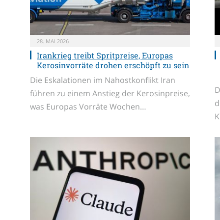
28. MAI 2026
Irankrieg treibt Spritpreise, Europas
Kerosinvorräte drohen erschöpft zu sein
Die Eskalationen im Nahostkonflikt Iran
D
führen zu einem Anstieg der Kerosinpreise,
d
was Europas Vorräte Wochen…
K