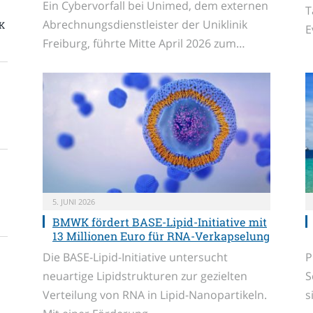
Ein Cybervorfall bei Unimed, dem externen
T
Abrechnungsdienstleister der Uniklinik
K
E
Freiburg, führte Mitte April 2026 zum…
5. JUNI 2026
BMWK fördert BASE-Lipid-Initiative mit
13 Millionen Euro für RNA-Verkapselung
Die BASE-Lipid-Initiative untersucht
P
neuartige Lipidstrukturen zur gezielten
S
Verteilung von RNA in Lipid-Nanopartikeln.
s