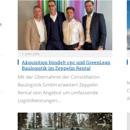
n
1. JUNI 2026
Akquisition bündelt cpc und GreenLean
Baulogistik im Zeppelin Rental
Mit der Übernahme der Constellation
M
n
Baulogistik GmbH erweitert Zeppelin
C
Rental sein Angebot um umfassende
A
Logistikleistungen…