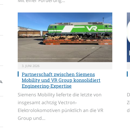
Mit einer Förderung…
3. JUNI 2026
Partnerschaft zwischen Siemens
Mobility und VR Group konsolidiert
n,
Engineering-Expertise
Siemens Mobility lieferte die letzte von
D
insgesamt achtzig Vectron-
Z
Elektrolokomotiven pünktlich an die VR
d
Group und…