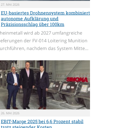
27. MAI 2026
EU-basiertes Drohnensystem kombiniert
autonome Aufklärung und
Präzisionsschlag über 100km
heinmetall wird ab 2027 umfangreiche
ieferungen der FV-014 Loitering Munition
urchführen, nachdem das System Mitte…
26. MAI 2026
EBIT-Marge 2025 bei 6,6 Prozent stabil
trotz steigender Kosten