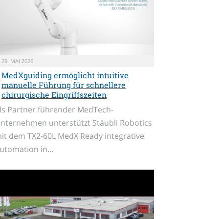
29. MAI 2026
MedXguiding ermöglicht intuitive
manuelle Führung für schnellere
chirurgische Eingriffszeiten
ls Partner führender MedTech-
nternehmen unterstützt Stäubli Robotics
it dem TX2-60L MedX Ready integrative
utomation in…