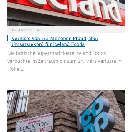
15. NOVEMBER 2023
Verluste von 17,1 Millionen Pfund, aber
Umsatzrekord für Iceland Foods
Die britische Supermarktkette Iceland Foods
verbuchte im Zeitraum bis zum 24. März Verluste in
Höhe…