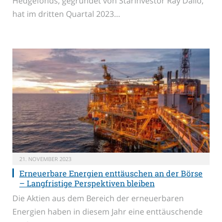
Hedgefonds, gegründet von Starinvestor Ray Dalio,
hat im dritten Quartal 2023…
21. NOVEMBER 2023
Erneuerbare Energien enttäuschen an der Börse
– Langfristige Perspektiven bleiben
Die Aktien aus dem Bereich der erneuerbaren
Energien haben in diesem Jahr eine enttäuschende