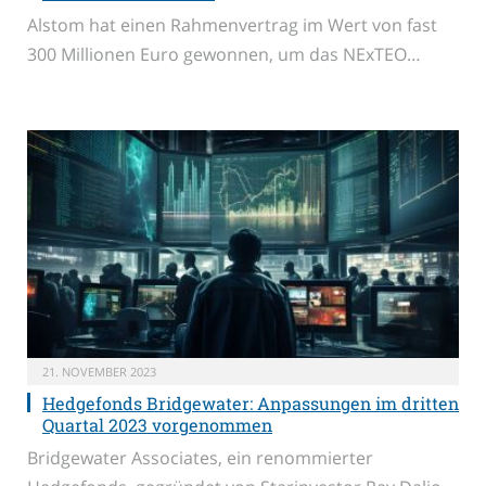
Alstom hat einen Rahmenvertrag im Wert von fast
300 Millionen Euro gewonnen, um das NExTEO…
21. NOVEMBER 2023
Hedgefonds Bridgewater: Anpassungen im dritten
Quartal 2023 vorgenommen
Bridgewater Associates, ein renommierter