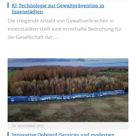
KI-Technologie zur Gewaltprävention in
Innenstädten
Die steigende Anzahl von Gewaltverbrechen in
Innenstädten stellt eine ernsthafte Bedrohung für
die Gesellschaft dar.…
23. NOVEMBER 2023
Innovative Onboard-Services und modernes