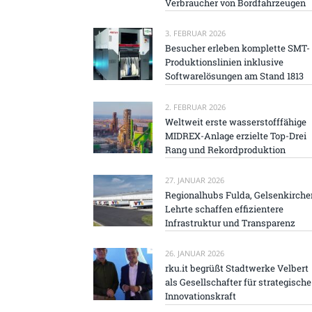
Verbraucher von Bordfahrzeugen
3. FEBRUAR 2026
Besucher erleben komplette SMT-
Produktionslinien inklusive
Softwarelösungen am Stand 1813
2. FEBRUAR 2026
Weltweit erste wasserstofffähige
MIDREX-Anlage erzielte Top-Drei
Rang und Rekordproduktion
27. JANUAR 2026
Regionalhubs Fulda, Gelsenkirche
Lehrte schaffen effizientere
Infrastruktur und Transparenz
26. JANUAR 2026
rku.it begrüßt Stadtwerke Velbert
als Gesellschafter für strategische
Innovationskraft