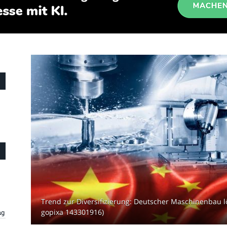
Trend zur Diversifizierung: Deutscher Maschinenbau lö
gopixa 143301916)
ng