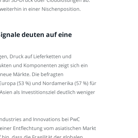
el auf 3D-Druck oder Cloudlösungen ab.
eiterhin in einer Nischenposition.
Signale deuten auf eine
n, Druck auf Lieferketten und
dukten und Komponenten zeigt sich ein
r neue Märkte. Die befragten
Europa (53 %) und Nordamerika (57 %) für
sien als Investitionsziel deutlich weniger
 Industries and Innovations bei PwC
einer Entflechtung vom asiatischen Markt
in, dass die Fragilität der globalen