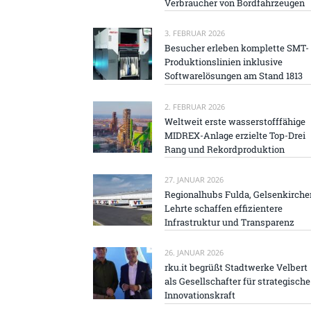
Verbraucher von Bordfahrzeugen
3. FEBRUAR 2026
Besucher erleben komplette SMT-
Produktionslinien inklusive
Softwarelösungen am Stand 1813
2. FEBRUAR 2026
Weltweit erste wasserstofffähige
MIDREX-Anlage erzielte Top-Drei
Rang und Rekordproduktion
27. JANUAR 2026
Regionalhubs Fulda, Gelsenkirche
Lehrte schaffen effizientere
Infrastruktur und Transparenz
26. JANUAR 2026
rku.it begrüßt Stadtwerke Velbert
als Gesellschafter für strategische
Innovationskraft