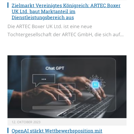
Zielmarkt Vereinigtes Königreich: ARTEC Boxer
UK Ltd. baut Marktanteil im
Dienstleistungsbereich aus
Die ARTEC Boxer UK Ltd. ist eine neue
Tochtergesellschaft der ARTEC GmbH, die sich auf…
12. OKTOBER 2023
OpenAI stärkt Wettbewerbsposition mit