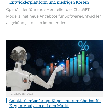
Entwicklerplattform und niedrigen Kosten
OpenAI, der führende Hersteller des ChatGPT-
Modells, hat neue Angebote für Software-Entwickler
angekündigt, die im kommenden…
12. OKTOBER 2023
CoinMarketCap bringt KI-gesteuerten Chatbot für
Krypto-Analysen auf den Markt