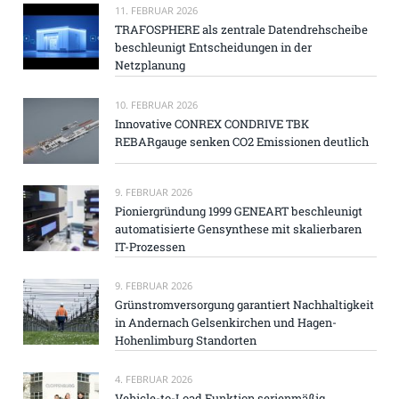
11. FEBRUAR 2026
TRAFOSPHERE als zentrale Datendrehscheibe
beschleunigt Entscheidungen in der
Netzplanung
10. FEBRUAR 2026
Innovative CONREX CONDRIVE TBK
REBARgauge senken CO2 Emissionen deutlich
9. FEBRUAR 2026
Pioniergründung 1999 GENEART beschleunigt
automatisierte Gensynthese mit skalierbaren
IT-Prozessen
9. FEBRUAR 2026
Grünstromversorgung garantiert Nachhaltigkeit
in Andernach Gelsenkirchen und Hagen-
Hohenlimburg Standorten
4. FEBRUAR 2026
Vehicle-to-Load Funktion serienmäßig