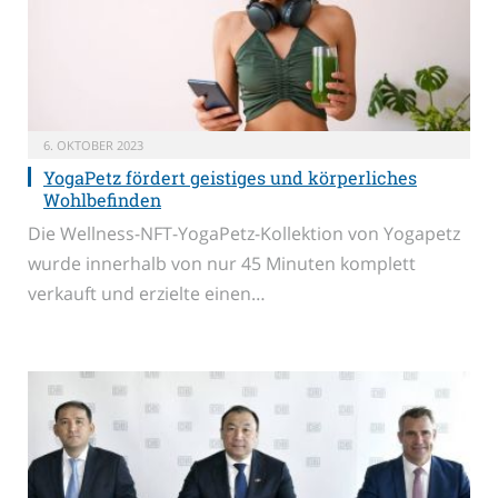
6. OKTOBER 2023
YogaPetz fördert geistiges und körperliches
Wohlbefinden
Die Wellness-NFT-YogaPetz-Kollektion von Yogapetz
wurde innerhalb von nur 45 Minuten komplett
verkauft und erzielte einen…