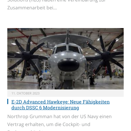
Zusammenarbeit bei…
11. OKTOBER 2023
E-2D Advanced Hawkeye: Neue Fähigkeiten
durch DSSC 6 Modernisierung
Northrop Grumman hat von der US Navy einen
Vertrag erhalten, um die Cockpit- und